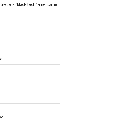
ntre de la “black tech” américaine
21
20