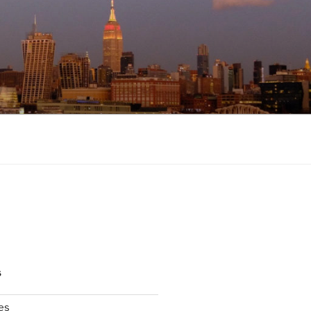
S
les