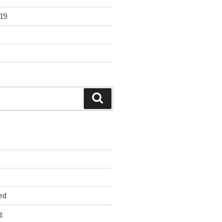
19
Search
ed
g