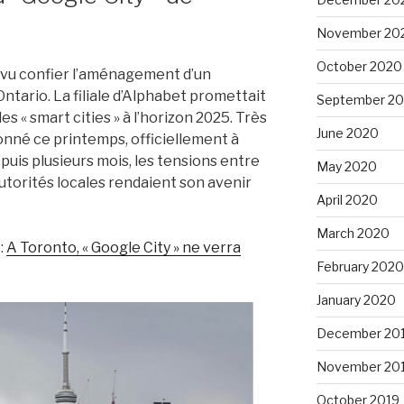
November 20
October 2020
t vu confier l’aménagement d’un
Ontario. La filiale d’Alphabet promettait
September 2
des « smart cities » à l’horizon 2025. Très
June 2020
donné ce printemps, officiellement à
puis plusieurs mois, les tensions entre
May 2020
utorités locales rendaient son avenir
April 2020
March 2020
:
A Toronto, « Go
ogle City » ne verra
February 2020
January 2020
December 20
November 20
October 2019