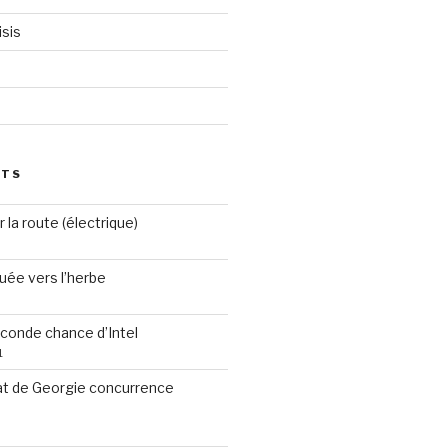
sis
STS
 la route (électrique)
ruée vers l’herbe
econde chance d’Intel
1
t de Georgie concurrence