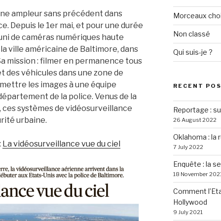
une ampleur sans précédent dans
Morceaux choi
nce. Depuis le 1er mai, et pour une durée
Non classé
muni de caméras numériques haute
 la ville américaine de Baltimore, dans
Qui suis-je ?
Sa mission : filmer en permanence tous
t des véhicules dans une zone de
smettre les images à une équipe
RECENT PO
 département de la police. Venus de la
 ces systèmes de vidéosurveillance
Reportage : sur
rité urbaine.
26 August 2022
Oklahoma : la 
:
La vidéosurveillance vue du ciel
7 July 2022
Enquête : la s
18 November 202
Comment l’Eta
Hollywood
9 July 2021