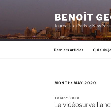
Skip
to
BENOÎT G
content
Journaliste (Paris -> New York
Derniers articles
Qui suis-je
MONTH:
MAY 2020
POSTED
19 MAY 2020
ON
La vidéosurveillanc