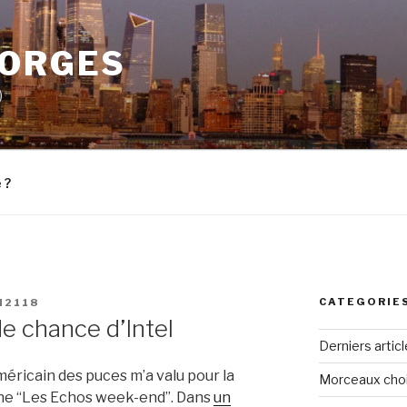
EORGES
)
 ?
CATEGORIE
N2118
e chance d’Intel
Derniers artic
américain des puces m’a valu pour la
Morceaux choi
ine “Les Echos week-end”. Dans
un