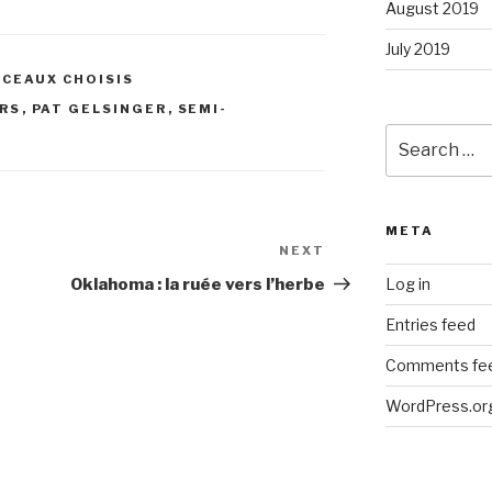
August 2019
July 2019
CEAUX CHOISIS
RS
,
PAT GELSINGER
,
SEMI-
Search
for:
META
NEXT
Next
Post
Oklahoma : la ruée vers l’herbe
Log in
Entries feed
Comments fe
WordPress.or