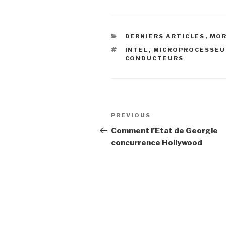
CATEGORIES
DERNIERS ARTICLES
,
MOR
TAGS
INTEL
,
MICROPROCESSEU
CONDUCTEURS
Post
Previous
PREVIOUS
navigation
Post
Comment l’Etat de Georgie
concurrence Hollywood