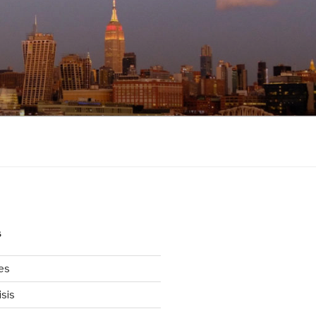
S
les
sis