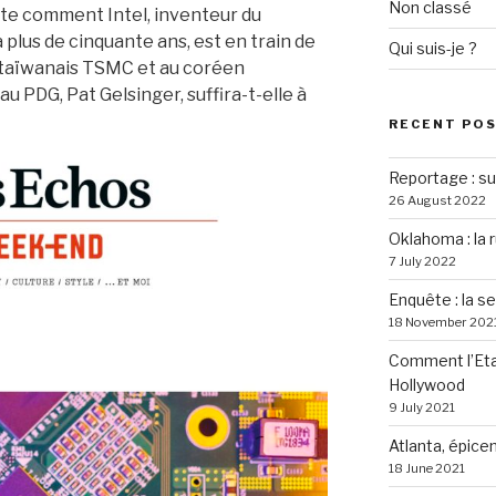
Non classé
onte comment Intel, inventeur du
 plus de cinquante ans, est en train de
Qui suis-je ?
 taïwanais TSMC et au coréen
u PDG, Pat Gelsinger, suffira-t-elle à
RECENT PO
Reportage : sur
26 August 2022
Oklahoma : la 
7 July 2022
Enquête : la s
18 November 202
Comment l’Eta
Hollywood
9 July 2021
Atlanta, épice
18 June 2021