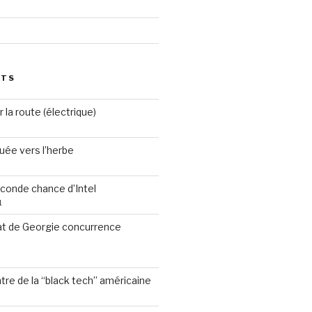
STS
 la route (électrique)
ruée vers l’herbe
econde chance d’Intel
1
t de Georgie concurrence
ntre de la “black tech” américaine