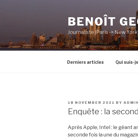
Skip
to
BENOÎT G
content
Journaliste (Paris -> New York
Derniers articles
Qui suis-je
POSTED
18 NOVEMBER 2021
BY
ADMI
ON
Enquête : la second
Après Apple, Intel : le géant 
seconde fois la une du magaz