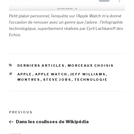
Petit plaisir personnel, l’enquête sur l’Apple Watch m’a donné
l’occasion de renouer avec un genre que j’adore : l’infographie
technologique, superbement réalisée par Cyril Lachkareff des
Echos.
CATEGORIES
DERNIERS ARTICLES
,
MORCEAUX CHOISIS
TAGS
APPLE
,
APPLE WATCH
,
JEFF WILLIAMS
,
MONTRES
,
STEVE JOBS
,
TECHNOLOGIE
Post
Previous
PREVIOUS
navigation
Post
Dans les coulisses de Wikipédia