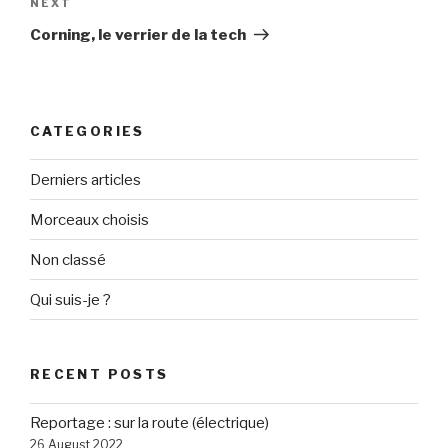
Next
NEXT
Post
Corning, le verrier de la tech
CATEGORIES
Derniers articles
Morceaux choisis
Non classé
Qui suis-je ?
RECENT POSTS
Reportage : sur la route (électrique)
26 August 2022