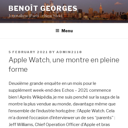
Skip
BENOÎT GEORGES
to
Journaliste (Paris -> New York)
content
Menu
POSTED
5 FEBRUARY 2021
BY
ADMIN2118
ON
Apple Watch, une montre en pleine
forme
Deuxième grande enquête en un mois pour le
supplément week-end des Echos – 2021 commence
bien ! Après Wikipédia, je me suis penché sur la saga de la
montre la plus vendue au monde, davantage même que
l’ensemble de l’industrie horlogère : l’Apple Watch. Cela
m’a donné l’occasion d’interviewer un de ses “parents” :
Jeff Williams, Chief Operation Officer d’Apple et bras